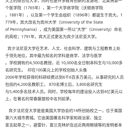
义上的综合性大学，同时也是许多教育创新的发源地：北美洲第一
个医学院（1765年），第一个大学商学院（沃顿商学院
，1881年），以及第一个学生会组织（1896年）都诞生于宾大。1
779年，宾大改名为宾州大学（University of the State
of Pennsylvania），成为美国第一所以“大学”（University）命名
的高校；1791年，宾大正式更名为宾夕法尼亚大学。
宾夕法尼亚大学在艺术、人文、社会科学、建筑与工程教育上处
于领先地位，其中最为知名的学科是商学、法学与医学
。学校拥有约4,500名教授，近 10,000名全日制本科生与10,000多
名研究生。 印在100美元上的学校创始人头像
2006年学校获得的科研经费达到6千6百多万美元，从事研究的人员
包括约4,200名教职工， 870名博士后，3,800名研究生
与5,400多名技术人员。同时，学校每年的建设投入达到4亿美元以
上，在著名的常春藤盟校中名列前茅。
宾夕法尼亚大学是是美国大学协会的14所创始校之一，位于美国
第六大城市费城。它由美国著名科学家和政治家、独立
宣言起草之一，避雷针、富兰克林炉及远近两用眼镜等的发明者本