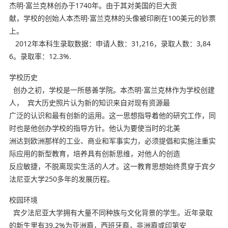
杰明·富兰克林创办于1740年。由于其对美国的巨大贡
献，学校的创始人本杰明·富兰克林的头像被印刷在100美元的钞票
上。
2012年本科生录取数据：申请人数：31,216，录取人数：3,84
6。录取率：12.3%.
学校历史
创办之初，学校是一所慈善学院。本杰明·富兰克林作为学校创建
人， 宾大历史照片认为新的知识来自对现有资源最
广泛的认识和最有创新的运用。这一思想指导着他的研究工作，同
时也是他创办学校的指导方针。他认为要使当时的北美
洲达到欧洲那样的工业、商业和军事实力，必须提倡和实施注重实
际应用的新型教育，培养具有创新思维，对他人的创造
反应敏捷，不脱离现实生活的人才。这一教育思想始终贯穿于宾夕
法尼亚大学250多年的发展历程。
校园环境
宾夕法尼亚大学拥有大量不同种族与文化背景的学生。近年录取
的新生里有39.2%为亚洲裔，西班牙裔，非洲裔或印第安