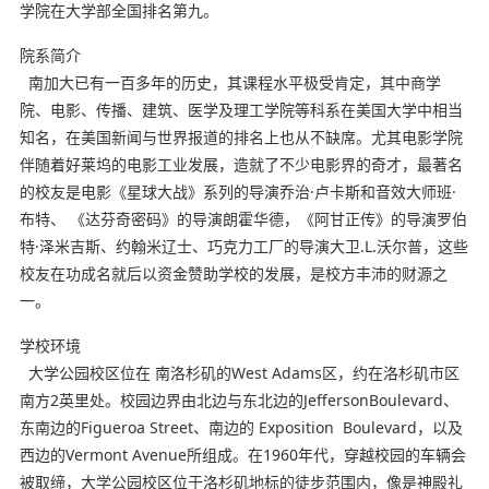
学院在大学部全国排名第九。
院系简介
南加大已有一百多年的历史，其课程水平极受肯定，其中商学
院、电影、传播、建筑、医学及理工学院等科系在美国大学中相当
知名，在美国新闻与世界报道的排名上也从不缺席。尤其电影学院
伴随着好莱坞的电影工业发展，造就了不少电影界的奇才，最著名
的校友是电影《星球大战》系列的导演乔治·卢卡斯和音效大师班·
布特、 《达芬奇密码》的导演朗霍华德，《阿甘正传》的导演罗伯
特·泽米吉斯、约翰米辽士、巧克力工厂的导演大卫.L.沃尔普，这些
校友在功成名就后以资金赞助学校的发展，是校方丰沛的财源之
一。
学校环境
大学公园校区位在 南洛杉矶的West Adams区，约在洛杉矶市区
南方2英里处。校园边界由北边与东北边的JeffersonBoulevard、
东南边的Figueroa Street、南边的 Exposition Boulevard，以及
西边的Vermont Avenue所组成。在1960年代，穿越校园的车辆会
被取缔，大学公园校区位于洛杉矶地标的徒步范围内，像是神殿礼