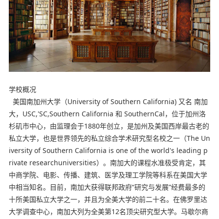
学校概况
美国南加州大学（University of Southern California) 又名 南加
大，USC,'SC,Southern California 和 SouthernCal，位于加州洛
杉矶市中心，由监理会于1880年创立，是加州及美国西岸最古老的
私立大学，也是世界领先的私立综合学术研究型名校之一（The Un
iversity of Southern California is one of the world's leading p
rivate researchuniversities）。南加大的课程水准极受肯定，其
中商学院、电影、传播、建筑、医学及理工学院等科系在美国大学
中相当知名。目前，南加大获得联邦政府“研究与发展”经费最多的
十所美国私立大学之一，并且为全美大学的前二十名。在佛罗里达
大学调查中心，南加大列为全美第12名顶尖研究型大学。马歇尔商